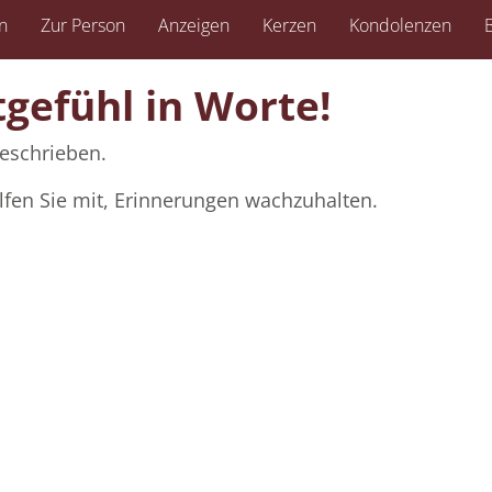
n
Zur Person
Anzeigen
Kerzen
Kondolenzen
B
tgefühl in Worte!
eschrieben.
lfen Sie mit, Erinnerungen wachzuhalten.