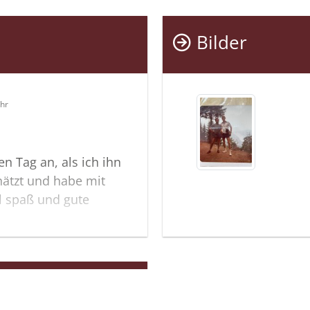
Biene
Und Fami
Bilder
Uhr
n Tag an, als ich ihn
hätzt und habe mit
el spaß und gute
rd hat ihn immer als
 ,
esamte Familie einen
gen