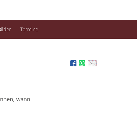
ilder
Termine
können, wann