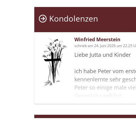
Kondolenzen
Winfried Meerstein
schrieb am 24. Juni 2026 um 22.25 
Liebe Jutta und Kinder
ich habe Peter vom erste
kennenlernte sehr gesc
Peter so einige male vi
Gespräche geführt.
sein jüngerer Bruder Ge
sein Beschützer genannt
Mit Peter verliert die G
Termine
ehrlichen und aufrichti