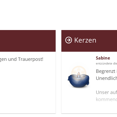
Kerzen
Sabine
igen und Trauerpost!
entzündete di
Begrenzt 
Unendlich
Unser aufr
kommend
Deine Ni